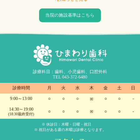
当院の施設基準はこちら
診療科目：歯科、小児歯科、口腔外科
TEL 043-372-6480
診療時間
月
火
水
木
金
土
日
9:00～13:00
○
○
○
○
○
-
※
14:30～19:00
○
○
○
○
○
-
※
(18:30最終受付)
※ 休診日：木曜・日曜・祝日
※ 祝日がある週の木曜は診療となります。