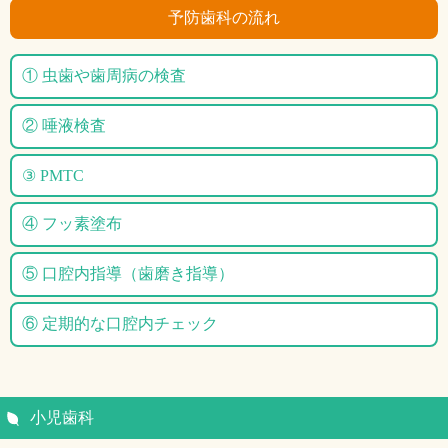
予防歯科の流れ
① 虫歯や歯周病の検査
② 唾液検査
③ PMTC
④ フッ素塗布
⑤ 口腔内指導（歯磨き指導）
⑥ 定期的な口腔内チェック
小児歯科