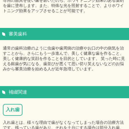
専用の器具を使い歯を磨いたのち、ホワイトニング効果のある薬剤
を歯に塗布します。また、特殊な光を照射することで、よりホワイ
トニング効果をアップさせることが可能です。
審美歯科
通常の歯科治療のように虫歯や歯周病の治療やお口の中の病気を治
すことから、さらにもう一歩進んで、美しく健康な歯を作ること、
美しく健康的な笑顔を作ることを目的としています。 笑った時に見
える銀歯が気になる、歯並びが悪くて思い切り笑えないなどのお悩
みから審美治療を始める人が近年急増しています。
補綴関連
入れ歯
入れ歯とは、様々な理由で歯がなくなってしまった場合の治療方法
です。残っている歯があり、それを土台にする場合は部分入れ歯、